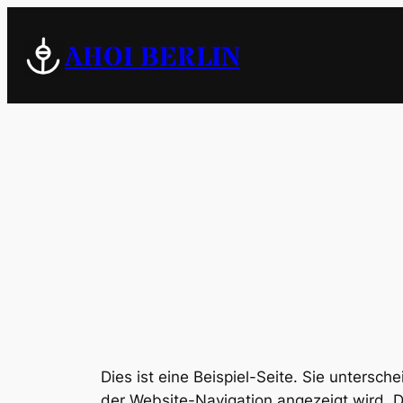
Zum
Inhalt
AHOI BERLIN
springen
Dies ist eine Beispiel-Seite. Sie untersch
der Website-Navigation angezeigt wird. D